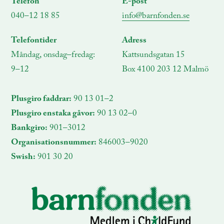
Telefon
E-post
040–12 18 85
info@barnfonden.se
Telefontider
Adress
Måndag, onsdag–fredag:
Kattsundsgatan 15
9–12
Box 4100 203 12 Malmö
Plusgiro faddrar:
90 13 01–2
Plusgiro enstaka gåvor:
90 13 02–0
Bankgiro:
901–3012
Organisationsnummer:
846003–9020
Swish:
901 30 20